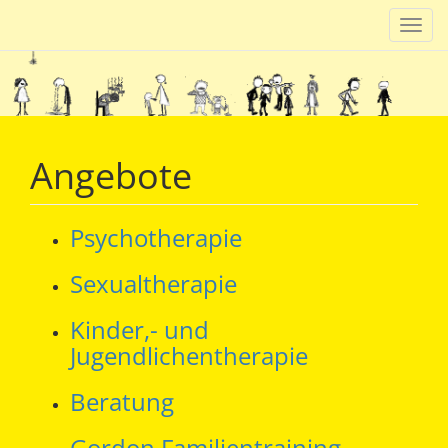
Navig
einb
Angebote
Psychotherapie
Sexualtherapie
Kinder,- und
Jugendlichentherapie
Beratung
Gordon Familientraining